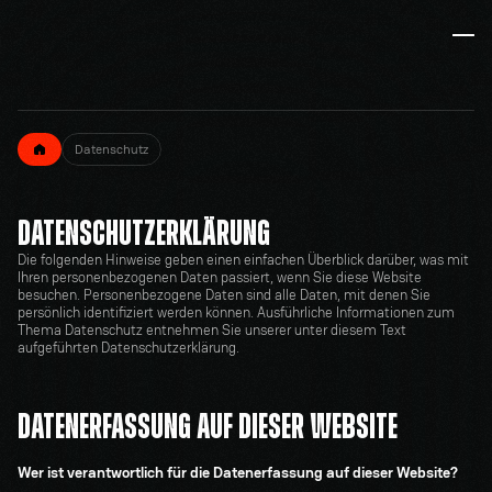
Datenschutz
DATENSCHUTZERKLÄRUNG
Die folgenden Hinweise geben einen einfachen Überblick darüber, was mit 
Ihren personenbezogenen Daten passiert, wenn Sie diese Website 
besuchen. Personenbezogene Daten sind alle Daten, mit denen Sie 
persönlich identifiziert werden können. Ausführliche Informationen zum 
Thema Datenschutz entnehmen Sie unserer unter diesem Text 
aufgeführten Datenschutzerklärung.
DATENERFASSUNG AUF DIESER WEBSITE
Wer ist verantwortlich für die Datenerfassung auf dieser Website?