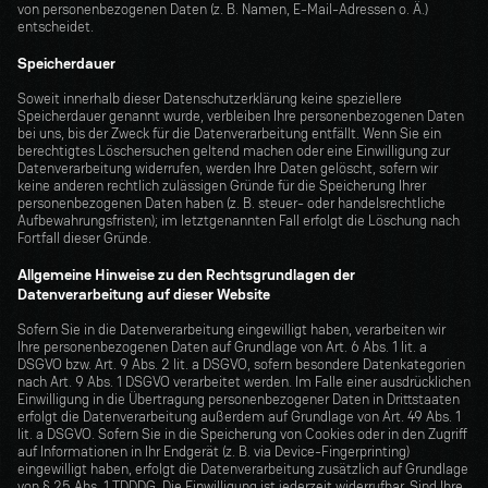
von personenbezogenen Daten (z. B. Namen, E-Mail-Adressen o. Ä.) 
entscheidet.
Speicherdauer
Soweit innerhalb dieser Datenschutzerklärung keine speziellere 
Speicherdauer genannt wurde, verbleiben Ihre personenbezogenen Daten 
bei uns, bis der Zweck für die Datenverarbeitung entfällt. Wenn Sie ein 
berechtigtes Löschersuchen geltend machen oder eine Einwilligung zur 
Datenverarbeitung widerrufen, werden Ihre Daten gelöscht, sofern wir 
keine anderen rechtlich zulässigen Gründe für die Speicherung Ihrer 
personenbezogenen Daten haben (z. B. steuer- oder handelsrechtliche 
Aufbewahrungsfristen); im letztgenannten Fall erfolgt die Löschung nach 
Fortfall dieser Gründe.
Allgemeine Hinweise zu den Rechtsgrundlagen der 
Datenverarbeitung auf dieser Website
Sofern Sie in die Datenverarbeitung eingewilligt haben, verarbeiten wir 
Ihre personenbezogenen Daten auf Grundlage von Art. 6 Abs. 1 lit. a 
DSGVO bzw. Art. 9 Abs. 2 lit. a DSGVO, sofern besondere Datenkategorien 
nach Art. 9 Abs. 1 DSGVO verarbeitet werden. Im Falle einer ausdrücklichen 
Einwilligung in die Übertragung personenbezogener Daten in Drittstaaten 
erfolgt die Datenverarbeitung außerdem auf Grundlage von Art. 49 Abs. 1 
lit. a DSGVO. Sofern Sie in die Speicherung von Cookies oder in den Zugriff 
auf Informationen in Ihr Endgerät (z. B. via Device-Fingerprinting) 
eingewilligt haben, erfolgt die Datenverarbeitung zusätzlich auf Grundlage 
von § 25 Abs. 1 TDDDG. Die Einwilligung ist jederzeit widerrufbar. Sind Ihre 