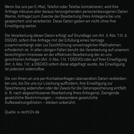
Wenn Sie uns per E-Mail, Telefon oder Telefax kontaktieren, wird Ihre 
Anfrage inklusive aller daraus hervorgehenden personenbezogenen Daten 
(Name, Anfrage) zum Zwecke der Bearbeitung Ihres Anliegens bei uns 
gespeichert und verarbeitet. Diese Daten geben wir nicht ohne Ihre 
Einwilligung weiter.
Die Verarbeitung dieser Daten erfolgt auf Grundlage von Art. 6 Abs. 1 lit. b 
DSGVO, sofern Ihre Anfrage mit der Erfüllung eines Vertrags 
zusammenhängt oder zur Durchführung vorvertraglicher Maßnahmen 
erforderlich ist. In allen übrigen Fällen beruht die Verarbeitung auf unserem 
berechtigten Interesse an der effektiven Bearbeitung der an uns 
gerichteten Anfragen (Art. 6 Abs. 1 lit. f DSGVO) oder auf Ihrer Einwilligung 
(Art. 6 Abs. 1 lit. a DSGVO) sofern diese abgefragt wurde; die Einwilligung 
ist jederzeit widerrufbar.
Die von Ihnen an uns per Kontaktanfragen übersandten Daten verbleiben 
bei uns, bis Sie uns zur Löschung auffordern, Ihre Einwilligung zur 
Speicherung widerrufen oder der Zweck für die Datenspeicherung entfällt 
(z. B. nach abgeschlossener Bearbeitung Ihres Anliegens). Zwingende 
gesetzliche Bestimmungen – insbesondere gesetzliche 
Aufbewahrungsfristen – bleiben unberührt.
Quelle: e-recht24.de