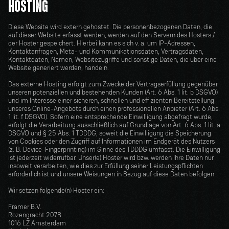
HOSTING
Diese Website wird extern gehostet. Die personenbezogenen Daten, die 
auf dieser Website erfasst werden, werden auf den Servern des Hosters / 
der Hoster gespeichert. Hierbei kann es sich v. a. um IP-Adressen, 
Kontaktanfragen, Meta- und Kommunikationsdaten, Vertragsdaten, 
Kontaktdaten, Namen, Websitezugriffe und sonstige Daten, die über eine 
Website generiert werden, handeln.
Das externe Hosting erfolgt zum Zwecke der Vertragserfüllung gegenüber 
unseren potenziellen und bestehenden Kunden (Art. 6 Abs. 1 lit. b DSGVO) 
und im Interesse einer sicheren, schnellen und effizienten Bereitstellung 
unseres Online-Angebots durch einen professionellen Anbieter (Art. 6 Abs. 
1 lit. f DSGVO). Sofern eine entsprechende Einwilligung abgefragt wurde, 
erfolgt die Verarbeitung ausschließlich auf Grundlage von Art. 6 Abs. 1 lit. a 
DSGVO und § 25 Abs. 1 TDDDG, soweit die Einwilligung die Speicherung 
von Cookies oder den Zugriff auf Informationen im Endgerät des Nutzers 
(z. B. Device-Fingerprinting) im Sinne des TDDDG umfasst. Die Einwilligung 
ist jederzeit widerrufbar. Unser(e) Hoster wird bzw. werden Ihre Daten nur 
insoweit verarbeiten, wie dies zur Erfüllung seiner Leistungspflichten 
erforderlich ist und unsere Weisungen in Bezug auf diese Daten befolgen.
Wir setzen folgende(n) Hoster ein:
Framer B.V. 
Rozengracht 207B
1016 LZ Amsterdam