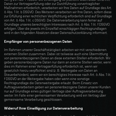
Daten zur Vertragserfüllung oder zur Durchführung vorvertraglicher 
Maßnahmen erforderlich, verarbeiten wir Ihre Daten auf Grundlage des Art. 
6 Abs. 1 lit. b DSGVO. Des Weiteren verarbeiten wir Ihre Daten, sofern diese 
zur Erfüllung einer rechtlichen Verpflichtung erforderlich sind auf Grundlage 
von Art. 6 Abs. 1 lit. c DSGVO. Die Datenverarbeitung kann ferner auf 
Grundlage unseres berechtigten Interesses nach Art. 6 Abs. 1 lit. f DSGVO 
erfolgen. Über die jeweils im Einzelfall einschlägigen Rechtsgrundlagen 
wird in den folgenden Absätzen dieser Datenschutzerklärung informiert.
Empfänger von personenbezogenen Daten
Im Rahmen unserer Geschäftstätigkeit arbeiten wir mit verschiedenen 
externen Stellen zusammen. Dabei ist teilweise auch eine Übermittlung 
von personenbezogenen Daten an diese externen Stellen erforderlich. Wir 
geben personenbezogene Daten nur dann an externe Stellen weiter, wenn 
dies im Rahmen einer Vertragserfüllung erforderlich ist, wenn wir 
gesetzlich hierzu verpflichtet sind (z. B. Weitergabe von Daten an 
Steuerbehörden), wenn wir ein berechtigtes Interesse nach Art. 6 Abs. 1 lit. 
f DSGVO an der Weitergabe haben oder wenn eine sonstige 
Rechtsgrundlage die Datenweitergabe erlaubt. Beim Einsatz von 
Auftragsverarbeitern geben wir personenbezogene Daten unserer Kunden 
nur auf Grundlage eines gültigen Vertrags über Auftragsverarbeitung 
weiter. Im Falle einer gemeinsamen Verarbeitung wird ein Vertrag über 
gemeinsame Verarbeitung geschlossen.
Widerruf Ihrer Einwilligung zur Datenverarbeitung