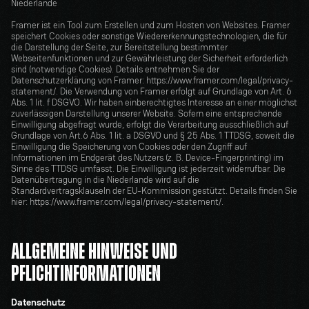
Niederlande
Framer ist ein Tool zum Erstellen und zum Hosten von Websites. Framer 
speichert Cookies oder sonstige Wiedererkennungstechnologien, die für 
die Darstellung der Seite, zur Bereitstellung bestimmter 
Webseitenfunktionen und zur Gewährleistung der Sicherheit erforderlich 
sind (notwendige Cookies). Details entnehmen Sie der 
Datenschutzerklärung von Framer: https://www.framer.com/legal/privacy-
statement/. Die Verwendung von Framer erfolgt auf Grundlage von Art. 6 
Abs. 1 lit. f DSGVO. Wir haben einberechtigtes Interesse an einer möglichst 
zuverlässigen Darstellung unserer Website. Sofern eine entsprechende 
Einwilligung abgefragt wurde, erfolgt die Verarbeitung ausschließlich auf 
Grundlage von Art.6 Abs. 1 lit. a DSGVO und § 25 Abs. 1 TTDSG, soweit die 
Einwilligung die Speicherung von Cookies oder den Zugriff auf 
Informationen im Endgerät des Nutzers (z. B. Device-Fingerprinting) im 
Sinne des TTDSG umfasst. Die Einwilligung ist jederzeit widerrufbar. Die 
Datenübertragung in die Niederlande wird auf die 
Standardvertragsklauseln der EU-Kommission gestützt. Details finden Sie 
hier: https://www.framer.com/legal/privacy-statement/.
ALLGEMEINE HINWEISE UND 
PFLICHTINFORMATIONEN
Datenschutz