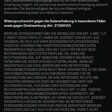
Viele Datenverarbeitungsvorgänge sind nur mit Ihrer ausdrücklichen 
Einwilligung möglich. Sie können eine bereits erteilte Einwilligung jederzeit 
widerrufen. Die Rechtmäßigkeit der bis zum Widerruf erfolgten 
Datenverarbeitung bleibt vom Widerruf unberührt.
Widerspruchsrecht gegen die Datenerhebung in besonderen Fällen 
sowie gegen Direktwerbung (Art. 21 DSGVO)
WENN DIE DATENVERARBEITUNG AUF GRUNDLAGE VON ART. 6 ABS. 1 LIT. 
E ODER F DSGVO ERFOLGT, HABEN SIE JEDERZEIT DAS RECHT, AUS 
GRÜNDEN, DIE SICH AUS IHRER BESONDEREN SITUATION ERGEBEN, 
GEGEN DIE VERARBEITUNG IHRER PERSONENBEZOGENEN DATEN 
WIDERSPRUCH EINZULEGEN; DIES GILT AUCH FÜR EIN AUF DIESE 
BESTIMMUNGEN GESTÜTZTES PROFILING. DIE JEWEILIGE 
RECHTSGRUNDLAGE, AUF DENEN EINE VERARBEITUNG BERUHT, 
ENTNEHMEN SIE DIESER DATENSCHUTZERKLÄRUNG. WENN SIE 
WIDERSPRUCH EINLEGEN, WERDEN WIR IHRE BETROFFENEN 
PERSONENBEZOGENEN DATEN NICHT MEHR VERARBEITEN, ES SEI DENN, 
WIR KÖNNEN ZWINGENDE SCHUTZWÜRDIGE GRÜNDE FÜR DIE 
VERARBEITUNG NACHWEISEN, DIE IHRE INTERESSEN, RECHTE UND 
FREIHEITEN ÜBERWIEGEN ODER DIE VERARBEITUNG DIENT DER 
GELTENDMACHUNG, AUSÜBUNG ODER VERTEIDIGUNG VON 
RECHTSANSPRÜCHEN (WIDERSPRUCH NACH ART. 21 ABS. 1 DSGVO). 
WERDEN IHRE PERSONENBEZOGENEN DATEN VERARBEITET, UM 
DIREKTWERBUNG ZU BETREIBEN, SO HABEN SIE DAS RECHT, JEDERZEIT 
WIDERSPRUCH GEGEN DIE VERARBEITUNG SIE BETREFFENDER 
PERSONENBEZOGENER DATEN ZUM ZWECKE DERARTIGER WERBUNG 
EINZULEGEN; DIES GILT AUCH FÜR DAS PROFILING, SOWEIT ES MIT 