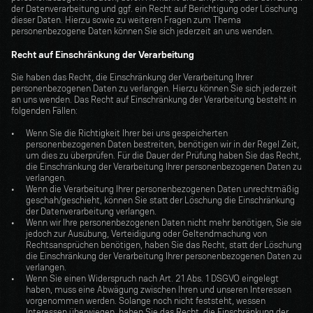
der Datenverarbeitung und ggf. ein Recht auf Berichtigung oder Löschung 
dieser Daten. Hierzu sowie zu weiteren Fragen zum Thema 
personenbezogene Daten können Sie sich jederzeit an uns wenden.
Recht auf Einschränkung der Verarbeitung
Sie haben das Recht, die Einschränkung der Verarbeitung Ihrer 
personenbezogenen Daten zu verlangen. Hierzu können Sie sich jederzeit 
an uns wenden. Das Recht auf Einschränkung der Verarbeitung besteht in 
folgenden Fällen:
Wenn Sie die Richtigkeit Ihrer bei uns gespeicherten 
personenbezogenen Daten bestreiten, benötigen wir in der Regel Zeit, 
um dies zu überprüfen. Für die Dauer der Prüfung haben Sie das Recht, 
die Einschränkung der Verarbeitung Ihrer personenbezogenen Daten zu 
verlangen.
Wenn die Verarbeitung Ihrer personenbezogenen Daten unrechtmäßig 
geschah/geschieht, können Sie statt der Löschung die Einschränkung 
der Datenverarbeitung verlangen. 
Wenn wir Ihre personenbezogenen Daten nicht mehr benötigen, Sie sie 
jedoch zur Ausübung, Verteidigung oder Geltendmachung von 
Rechtsansprüchen benötigen, haben Sie das Recht, statt der Löschung 
die Einschränkung der Verarbeitung Ihrer personenbezogenen Daten zu 
verlangen.
Wenn Sie einen Widerspruch nach Art. 21 Abs. 1 DSGVO eingelegt 
haben, muss eine Abwägung zwischen Ihren und unseren Interessen 
vorgenommen werden. Solange noch nicht feststeht, wessen 
Interessen überwiegen, haben Sie das Recht, die Einschränkung der 