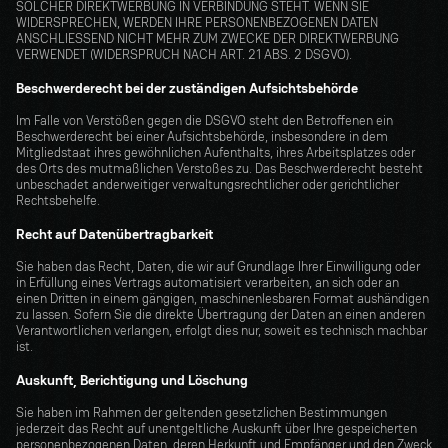
SOLCHER DIREKTWERBUNG IN VERBINDUNG STEHT. WENN SIE 
WIDERSPRECHEN, WERDEN IHRE PERSONENBEZOGENEN DATEN 
ANSCHLIESSEND NICHT MEHR ZUM ZWECKE DER DIREKTWERBUNG 
VERWENDET (WIDERSPRUCH NACH ART. 21 ABS. 2 DSGVO).
Beschwerderecht bei der zuständigen Aufsichtsbehörde
Im Falle von Verstößen gegen die DSGVO steht den Betroffenen ein 
Beschwerderecht bei einer Aufsichtsbehörde, insbesondere in dem 
Mitgliedstaat ihres gewöhnlichen Aufenthalts, ihres Arbeitsplatzes oder 
des Orts des mutmaßlichen Verstoßes zu. Das Beschwerderecht besteht 
unbeschadet anderweitiger verwaltungsrechtlicher oder gerichtlicher 
Rechtsbehelfe.
Recht auf Datenübertragbarkeit
Sie haben das Recht, Daten, die wir auf Grundlage Ihrer Einwilligung oder 
in Erfüllung eines Vertrags automatisiert verarbeiten, an sich oder an 
einen Dritten in einem gängigen, maschinenlesbaren Format aushändigen 
zu lassen. Sofern Sie die direkte Übertragung der Daten an einen anderen 
Verantwortlichen verlangen, erfolgt dies nur, soweit es technisch machbar 
ist.
Auskunft, Berichtigung und Löschung
Sie haben im Rahmen der geltenden gesetzlichen Bestimmungen 
jederzeit das Recht auf unentgeltliche Auskunft über Ihre gespeicherten 
personenbezogenen Daten, deren Herkunft und Empfänger und den Zweck 