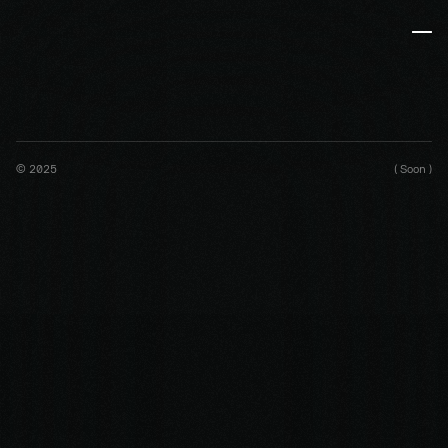
© 2025
( Soon )
NITNAT
ist
das
Designstudio
von
Konstantin
Meier.
Wir
helfen
Marken,
sich
durch
Storytelling
und
ergebnisorientierten
Websites
einen
echten
Vorsprung
zu
verschaffen.
Mit
prägnantem
Visual
Design,
klarer
Usability
und
jahrelanger
Erfahrung.